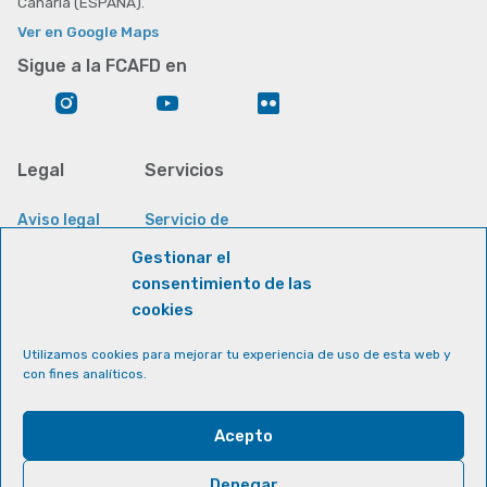
Canaria (ESPAÑA).
Ver en Google Maps
Sigue a la FCAFD en
Instagram
Youtube
Flickr
Legal
Servicios
Aviso legal
Servicio de
Información al
Sede
Cookies
Estudiante
Gestionar el
electrónica
consentimiento de las
Accesibilidad
Biblioteca
Servicio de
(ULPGC)
Universitaria
cookies
informática
Política de
Internacional
ULPGC en Línea
Utilizamos cookies para mejorar tu experiencia de uso de esta web y
tratamiento de
con fines analíticos.
datos de
carácter
personal para
los sitios web de
Acepto
la ULPGC
Denegar