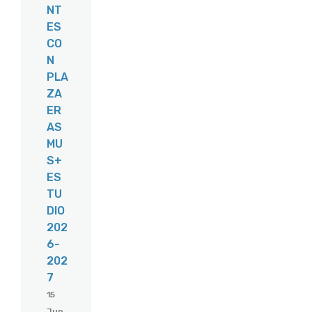
NT
ES
CO
N
PLA
ZA
ER
AS
MU
S+
ES
TU
DIO
202
6-
202
7
15
Jun