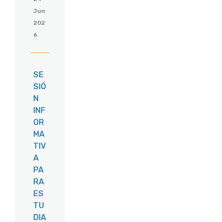
Jun
202
6
SE
SIÓ
N
INF
OR
MA
TIV
A
PA
RA
ES
TU
DIA