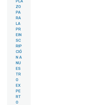
PLA
ZO
PA
RA
LA
PR
EIN
SC
RIP
CIÓ
N A
NU
ES
TR
O
EX
PE
RT
O