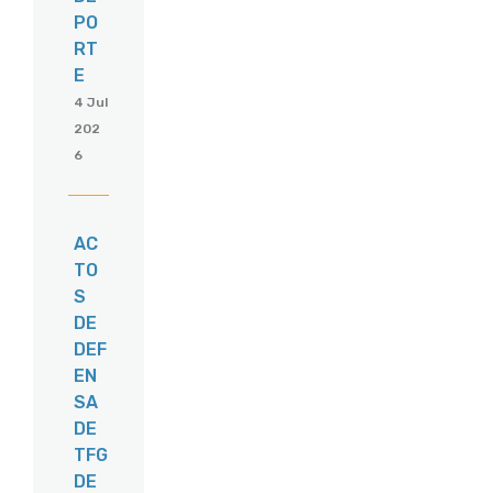
PO
RT
E
4 Jul
202
6
AC
TO
S
DE
DEF
EN
SA
DE
TFG
DE