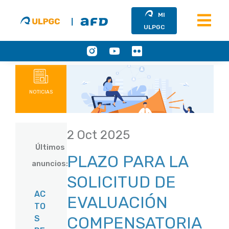
MI
ULPGC
Saltar
al
contenido
NOTICIAS
2 Oct 2025
Últimos
PLAZO PARA LA
anuncios:
SOLICITUD DE
AC
EVALUACIÓN
TO
COMPENSATORIA
S