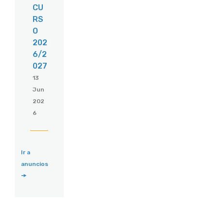
CU
RS
O
202
6/2
027
13
Jun
202
6
Ir a
anuncios