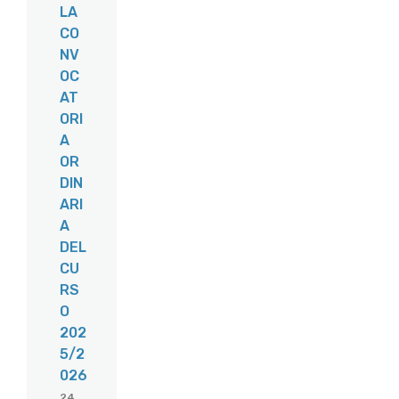
LA
CO
NV
OC
AT
ORI
A
OR
DIN
ARI
A
DEL
CU
RS
O
202
5/2
026
24