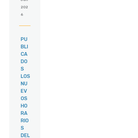
202
6
PU
BLI
CA
DO
S
LOS
NU
EV
OS
HO
RA
RIO
S
DEL