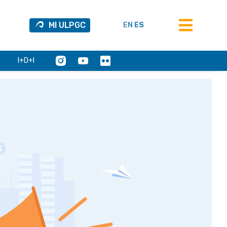
MI ULPGC
EN
ES
I+D+I