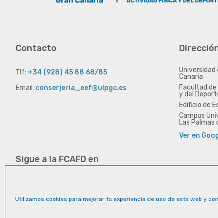
Contacto
Direcció
Universidad
Tlf:
+34 (928) 45 88 68/85
Canaria
Facultad de 
Email:
conserjeria_eef@ulpgc.es
y del Deport
Edificio de 
Campus Unive
Las Palmas 
Ver en Goo
Sigue a la FCAFD en
Instagram
Youtube
Flickr
Utilizamos cookies para mejorar tu experiencia de uso de esta web y con 